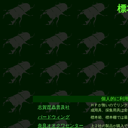
標
個人的に利
ＨＰが無いのでリンク
志賀昆蟲普及社
成用具、採集用具は全
バードウィング
標本箱、標本棚では最
奈良オオクワセンター
上２社の製品が購入で