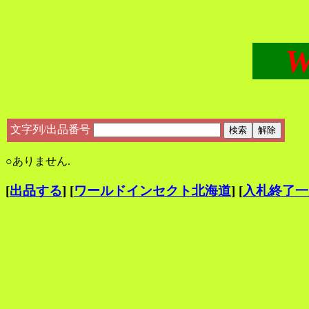
Wor
文字列/出品番号
○ありません.
[
出品する
] [
ワールドインセクト北海道
] [
入札終了一