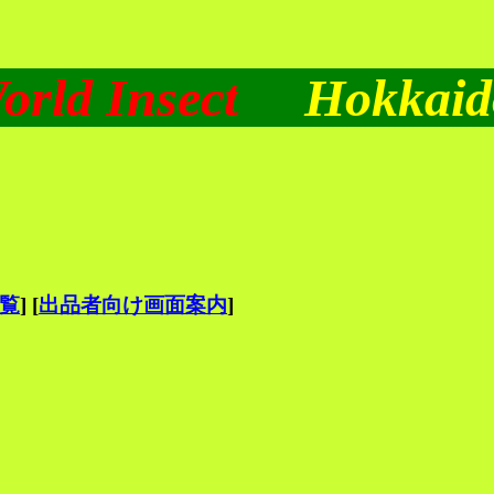
ld Insect
Hokkaid
覧
] [
出品者向け画面案内
]