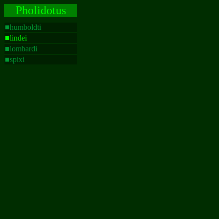
Pholidotus
■
humboldti
■
lindei
■lombardi
■
spixi