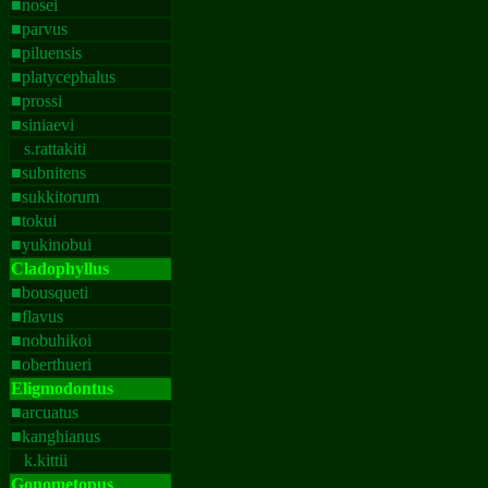
■
nosei
■
parvus
■
piluensis
■
platycephalus
■
prossi
■
siniaevi
s.rattakiti
■
subnitens
■
sukkitorum
■
tokui
■
yukinobui
Cladophyllus
■
bousqueti
■
flavus
■
nobuhikoi
■
oberthueri
Eligmodontus
■
arcuatus
■
kanghianus
k.kittii
Gonometopus