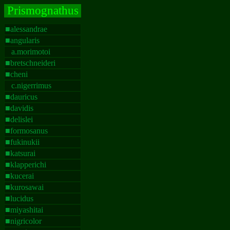
P
rismognathus
■
alessandrae
■
angularis
a.morimotoi
■
bretschneideri
■
cheni
c.nigerrimus
■
dauricus
■
davidis
■
delislei
■
formosanus
■
fukinukii
■
katsurai
■klapperichi
■
kucerai
■
kurosawai
■
lucidus
■
miyashitai
■
nigricolor