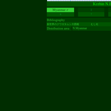
Kcehin N.
Myanmar ♂
2
6
7
Bibliography
新世界のクワガタムシ大図鑑
むし社
Distribution area
N.Myanmar