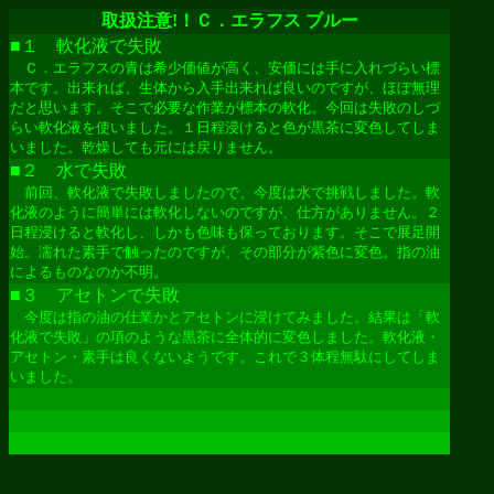
取扱注意!！Ｃ．エラフス ブルー
■１ 軟化液で失敗
Ｃ．エラフスの青は希少価値が高く、安価には手に入れづらい標
本です。出来れば、生体から入手出来れば良いのですが、ほぼ無理
だと思います。そこで必要な作業が標本の軟化。今回は失敗のしづ
らい軟化液を使いました。１日程浸けると色が黒茶に変色してしま
いました。乾燥しても元には戻りません。
■２ 水で失敗
前回、軟化液で失敗しましたので、今度は水で挑戦しました。軟
化液のように簡単には軟化しないのですが、仕方がありません。２
日程浸けると軟化し、しかも色味も保っております。そこで展足開
始。濡れた素手で触ったのですが、その部分が紫色に変色。指の油
によるものなのか不明。
■３ アセトンで失敗
今度は指の油の仕業かとアセトンに浸けてみました。結果は「軟
化液で失敗」の項のような黒茶に全体的に変色しました。軟化液・
アセトン・素手は
良く
ないようです。これで３体程無駄にしてしま
いました。